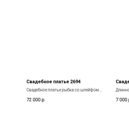
Свадебное платье 2694
Сваде
Свадебное платье рыбка со шлейфом на
Длинно
корсете
72 000
р.
7 000