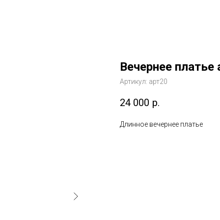
Вечернее платье 
Артикул:
арт20
24 000
р.
Длинное вечернее платье