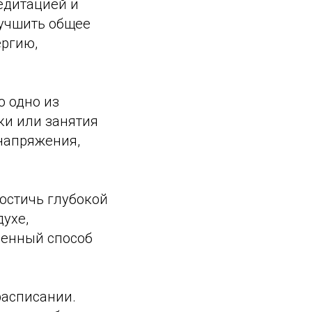
едитацией и
учшить общее
ергию,
о одно из
ки или занятия
 напряжения,
остичь глубокой
духе,
венный способ
расписании.