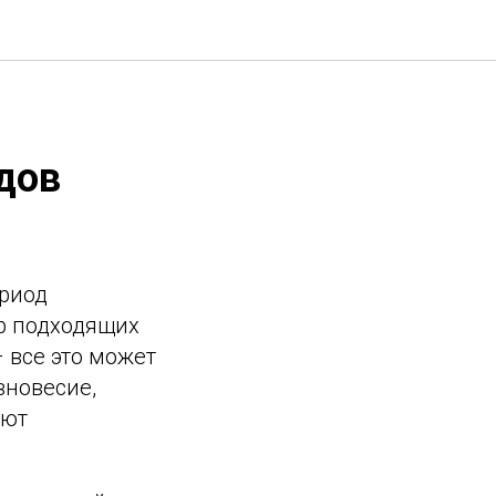
дов
ериод
р подходящих
 все это может
вновесие,
уют