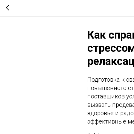
Как спра
стрессом
релакса
Подготовка к св
повышенного ст
поставщиков усл
вызвать предсв
здоровье и радо
эффективные ме