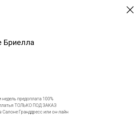
е Бриелла
ми недель предоплата 100%
а платья ТОЛЬКО ПОД ЗАКАЗ
в Салоне Гранддресс или он-лайн