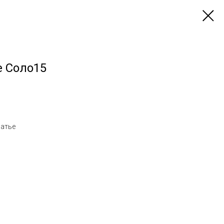
е Соло15
латье