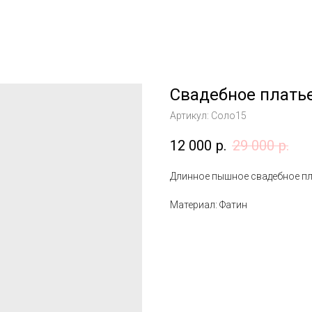
Свадебное плать
Артикул:
Соло15
12 000
р.
29 000
р.
Длинное пышное свадебное п
Материал: Фатин